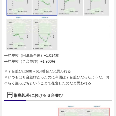
平均差枚（円形島全体）+1,014枚
平均差枚（７台並び）+1,900枚
※７台並びは608～614番台だと思われる
※いつもは６台並びだったのに今回は７台並びだったようだ。お
そらく崖っぷちということで発奮したのだと思われる
円
形島以外における６台並び