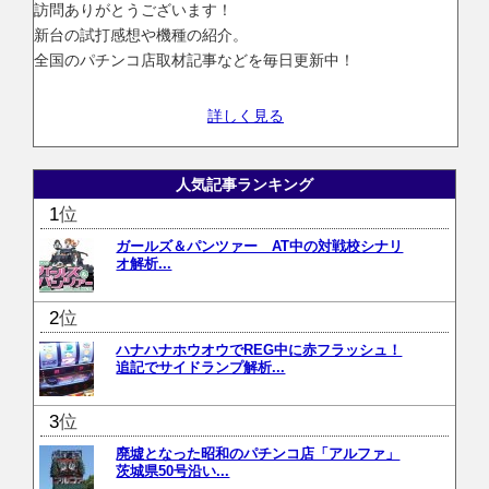
訪問ありがとうございます！
新台の試打感想や機種の紹介。
全国のパチンコ店取材記事などを毎日更新中！
詳しく見る
人気記事ランキング
位
ガールズ＆パンツァー AT中の対戦校シナリ
オ解析...
位
ハナハナホウオウでREG中に赤フラッシュ！
追記でサイドランプ解析...
位
廃墟となった昭和のパチンコ店「アルファ」
茨城県50号沿い...