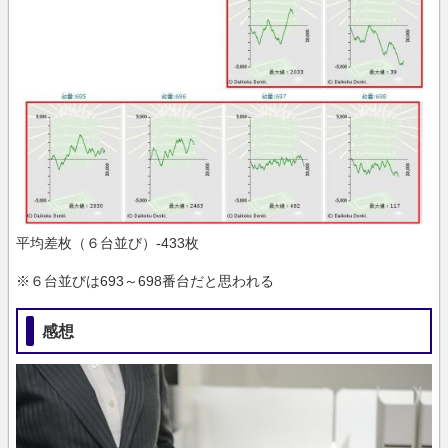
平均差枚（６台並び）-433枚
※６台並びは693～698番台だと思われる
感想