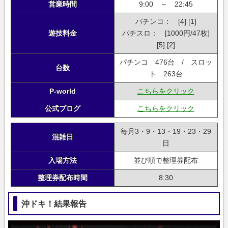
営業時間
9:00 ～ 22:45
パチンコ： [4] [1]
遊技料金
パチスロ： [1000円/47枚]
[5] [2]
パチンコ 476台 / スロッ
台数
ト 263台
P-world
こちらをクリック
公式ブログ
こちらをクリック
毎月3・9・13・19・23・29
混雑日
日
入場方法
並び順で整理券配布
整理券配布時間
8:30
沖ドキ！結果報告