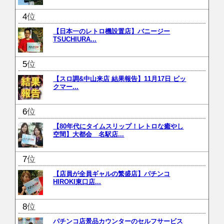
位
【日本一のレトロ機設置店】バニージー
TSUCHIURA...
位
【スロ調&中山来店 結果報告】11月17日 ビッ
クマー...
位
【80年代にタイムスリップ！レトロな癒やし
空間】大都会 名駅店...
位
【店員が全員ギャルの繁盛店】パチンコ
HIROKI東口店...
位
パチンコ店景品カウンターのセルフサービス