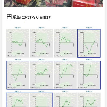
円
系島における６台並び