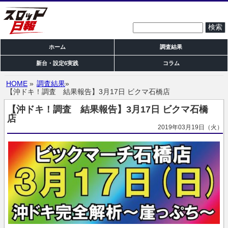
検索:
ホーム
調査結果
新台・設定6実践
コラム
HOME
»
調査結果
»
【沖ドキ！調査 結果報告】3月17日 ビクマ石橋店
【沖ドキ！調査 結果報告】3月17日 ビクマ石橋
店
2019年03月19日（火）