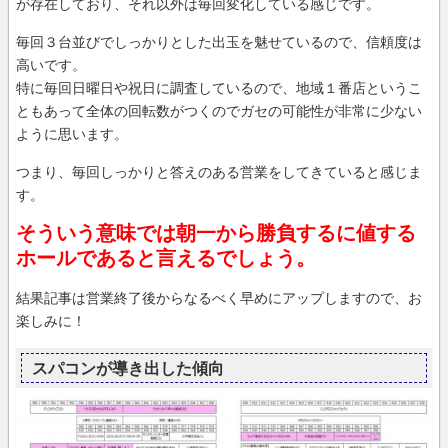
が存在しており、それ以外は毎回変化している感じです。
毎回３台並びでしっかりとした出玉を魅せているので、信頼度は
高いです。
特に毎回日曜日や祝日に調査しているので、地域１番店というこ
ともあって全体の回転数がつくのでガセの可能性が非常に少ない
ように思います。
つまり、毎回しっかりと答えのある営業をしてきていると感じま
す。
そういう意味では朝一から勝負するに値する
ホールであると言えるでしょう。
結果記事は営業終了後からなるべく早めにアップしますので、お
楽しみに！
スパコンが導き出した傾向