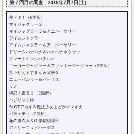
第７回目の調査 2018年7月7日(土)
沖ドキ！（6箇所）
マイジャグラー３
マイジャグラー３＆アニバーサリー
アイムジャグラー
アイムジャグラー＆アニバーサリー
ドリームハナハナ＆ハナハナホウオウ
グレートキングハナハナ
ゴーゴージャグラー＆ファンキージャグラー（2箇所）
笑ゥせえるすまん＆政宗２
ニューパルサー＆バーサス
リノ
押忍！番長３（3箇所）
バジリスク絆
SLOTアカギ＆魔法少女まどか☆マギカ
バラエティ（2箇所）
花の慶次天＆GⅠ優駿倶楽部
アナザーゴッドハーデス