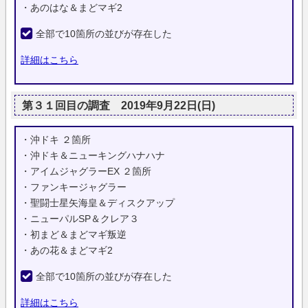
・あのはな＆まどマギ2
全部で10箇所の並びが存在した
詳細はこちら
第３１回目の調査 2019年9月22日(日)
・沖ドキ ２箇所
・沖ドキ＆ニューキングハナハナ
・アイムジャグラーEX ２箇所
・ファンキージャグラー
・聖闘士星矢海皇＆ディスクアップ
・ニューパルSP＆クレア３
・初まど＆まどマギ叛逆
・あの花＆まどマギ2
全部で10箇所の並びが存在した
詳細はこちら