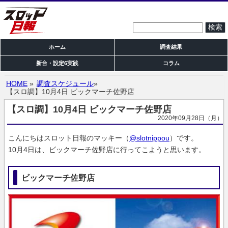
検索:
ホーム
調査結果
新台・設定6実践
コラム
HOME
»
調査スケジュール
»
【スロ調】10月4日 ビックマーチ佐野店
【スロ調】10月4日 ビックマーチ佐野店
2020年09月28日（月）
こんにちはスロット日報のマッキー（
@slotnippou
）です。
10月4日は、ビックマーチ佐野店に行ってこようと思います。
ビックマーチ佐野店