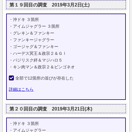
第１９回目の調査 2019年3月2日(土)
・沖ドキ ３箇所
・アイムジャグラー ３箇所
・グレキン＆ファンキー
・ファンキージャグラー
・ゴージャグ＆ファンキー
・ハーデス冥王＆政宗２＆ＧⅠ
・バジリスク絆＆マジハロ５
・キン肉マン＆政宗２＆ビンゴネオ
全部で12箇所の並びが存在した
詳細はこちら
第２０回目の調査 2019年3月21日(木)
・沖ドキ ３箇所
・アイムジャグラー