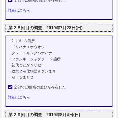
全部で10箇所の並びが存在した
詳細はこちら
第２８回目の調査 2019年7月28日(日)
・沖ドキ ３箇所
・ドリハナ＆ホウオウ
・グレートキングハナハナ
・ファンキージャグラー ２箇所
・初代まどか＆リゼロ
・政宗２＆化物語＆ダンまち
・ＧⅠ＆まど２
全部で10箇所の並びが存在した
詳細はこちら
第２９回目の調査 2019年8月4日(日)