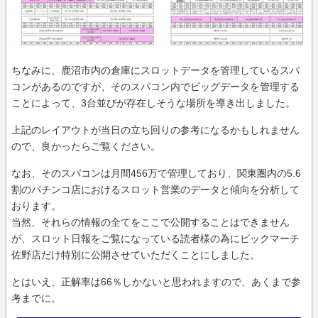
ちなみに、鹿沼市内の倉庫にスロットデータを管理しているスパ
コンがあるのですが、そのスパコン内でビッグデータを管理する
ことによって、3台並びが存在しそうな場所を導き出しました。
上記のレイアウトが当日の立ち回りの参考になるかもしれません
ので、良かったらご覧ください。
なお、そのスパコンは月間456万で管理しており、関東圏内の5.6
割のパチンコ店におけるスロット営業のデータと傾向を分析して
おります。
当然、それらの情報の全てをここで公開することはできません
が、スロット日報をご覧になっている読者様の為にビックマーチ
佐野店だけ特別に公開させていただくことにしました。
とはいえ、正解率は66％しかないと思われますので、あくまで参
考までに。