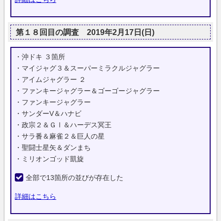
第１８回目の調査 2019年2月17日(日)
・沖ドキ ３箇所
・マイジャグ３＆スーパーミラクルジャグラー
・アイムジャグラー ２
・ファンキージャグラー＆ゴーゴージャグラー
・ファンキージャグラー
・サンダーV＆ハナビ
・政宗２＆ＧⅠ＆ハーデス冥王
・サラ番＆麻雀２＆巨人の星
・聖闘士星矢＆ダンまち
・ミリオンゴッド凱旋
全部で13箇所の並びが存在した
詳細はこちら