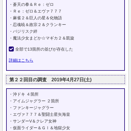
・蒼天の拳＆Ｒｅ：ゼロ
・Ｒｅ：ゼロ＆エヴァ７７７
・麻雀２＆巨人の星＆化物語
・忍魂暁＆政宗２＆クランキー
・バジリスク絆
・魔法少女まどか☆マギカ２＆凱旋
全部で13箇所の並びが存在した
詳細はこちら
第２２回目の調査 2019年4月27日(土)
・沖ドキ ４箇所
・アイムジャグラー ２箇所
・ファンキージャグラー
・エヴァ７７７＆聖闘士星矢海皇
・サンダーV＆クレア女神
・仮面ライダー＆ＧⅠ＆地獄少女