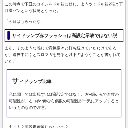
この時点で下皿のコインをドル箱に移し、ようやくドル箱2箱と下
皿満パンという状況となった。
「今日はもらったな」
サイドランプ赤フラッシュは高設定示唆ではない説
まあ、そのような感じで意気揚々と打ち続けていたわけである
が、遊技中にふとスロマガを見ると以下のようなことが書かれて
いた。
サ
イドランプ比率
色に関しては出現すれば高設定ではなく、左+緑or赤で奇数の
可能性が、右+緑or赤なら偶数の可能性が一気にアップすると
いうものなので注意。
「えっ！？高設定示唆じゃないの？」