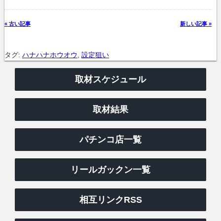
« 古い記事
新しい記事 »
タグ:
ハナハナホウオウ
,
設定狙い
取材スケジュール
取材結果
パチンコ店一覧
リールガックン一覧
相互リンクRSS