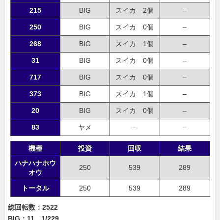
215
BIG
スイカ 2個
–
250
BIG
スイカ 0個
–
268
BIG
スイカ 1個
–
31
BIG
スイカ 0個
–
717
BIG
スイカ 0個
–
373
BIG
スイカ 1個
–
20
BIG
スイカ 0個
–
83
ヤメ
–
–
機種
投資
回収
結果
ハナハナホウ
250
539
289
オウ
トータル
250
539
289
総回転数：2522
BIG：11 1/229