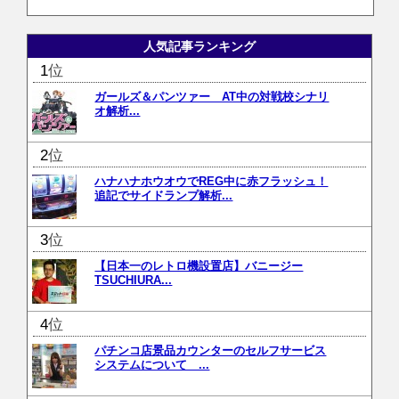
人気記事ランキング
位
ガールズ＆パンツァー AT中の対戦校シナリ
オ解析...
位
ハナハナホウオウでREG中に赤フラッシュ！
追記でサイドランプ解析...
位
【日本一のレトロ機設置店】バニージー
TSUCHIURA...
位
パチンコ店景品カウンターのセルフサービス
システムについて ...