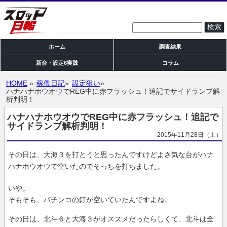
検索:
ホーム
調査結果
新台・設定6実践
コラム
HOME
»
稼働日記
»
設定狙い
»
ハナハナホウオウでREG中に赤フラッシュ！追記でサイドランプ解
析判明！
ハナハナホウオウでREG中に赤フラッシュ！追記で
サイドランプ解析判明！
2015年11月28日（土）
その日は、大海３を打とうと思ったんですけどよさ気な台がハナ
ハナホウオウで空いたのでそっちを打ちました。
いや。
そもそも、パチンコの釘が空いていたんですよね。
その日は、北斗６と大海３がオススメだったらしくて、北斗は全