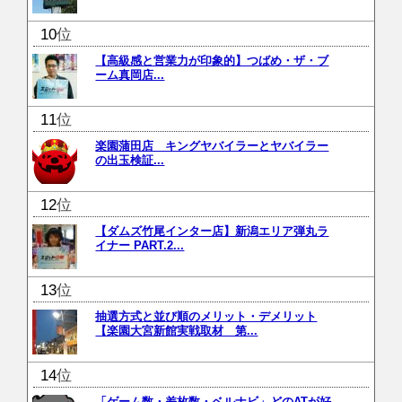
位
【高級感と営業力が印象的】つばめ・ザ・ブ
ーム真岡店...
位
楽園蒲田店 キングヤバイラーとヤバイラー
の出玉検証...
位
【ダムズ竹尾インター店】新潟エリア弾丸ラ
イナー PART.2...
位
抽選方式と並び順のメリット・デメリット
【楽園大宮新館実戦取材 第...
位