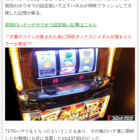
前回のホウオウの設定狙いで上下パネルが同時フラッシュして大
敗した記憶が蘇る。
前回のハナハナホウオウ設定狙い記事はこちら
▽大量のコインが飲まれた為に回収ボックスにメダルが溜まりエ
ラーが発生^^;
717Gハマリをくらったということもあり、その後のハナ連に期待
したが無情にも次に当選したのは373Gのビッグ。