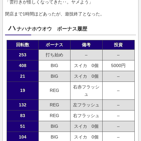
「雲行きが怪しくなってきた‥。ヤメよう」
閉店まで1時間ほどあったが、遊技終了となった。
ハ
ナハナホウオウ ボーナス履歴
回転数
ボーナス
備考
投資
253
打ち始め
–
–
408
BIG
スイカ 0個
5000円
21
BIG
スイカ 0個
–
右赤フラッシ
19
REG
–
ュ
132
REG
左フラッシュ
–
83
REG
右フラッシュ
–
51
BIG
スイカ 0個
–
104
BIG
スイカ 0個
–