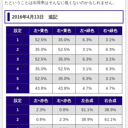
たということは出現率はそんなに低くないのかもしれません。
2016年4月13日 追記
設定
左+黄色
右+黄色
左+緑色
右+緑色
1
52.5%
35.0%
6.3%
3.1%
2
35.0%
52.5%
3.1%
6.3%
3
52.5%
35.0%
6.3%
3.1%
4
35.0%
52.5%
3.1%
6.3%
5
52.5%
35.0%
6.3%
3.1%
6
43.8%
43.8%
4.7%
4.7%
設定
左+赤色
右+赤色
左合成
右合成
1
2.3%
0.8%
61.1%
38.9%
2
0.8%
2.3%
38.9%
61.1%