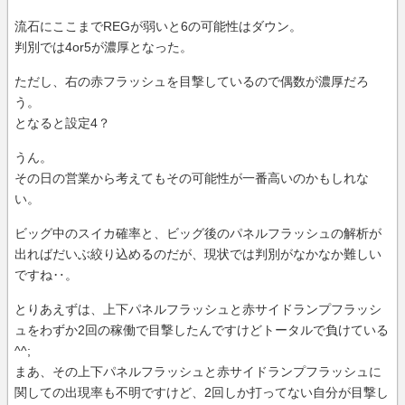
流石にここまでREGが弱いと6の可能性はダウン。
判別では4or5が濃厚となった。
ただし、右の赤フラッシュを目撃しているので偶数が濃厚だろ
う。
となると設定4？
うん。
その日の営業から考えてもその可能性が一番高いのかもしれな
い。
ビッグ中のスイカ確率と、ビッグ後のパネルフラッシュの解析が
出ればだいぶ絞り込めるのだが、現状では判別がなかなか難しい
ですね‥。
とりあえずは、上下パネルフラッシュと赤サイドランプフラッシ
ュをわずか2回の稼働で目撃したんですけどトータルで負けている
^^;
まあ、その上下パネルフラッシュと赤サイドランプフラッシュに
関しての出現率も不明ですけど、2回しか打ってない自分が目撃し