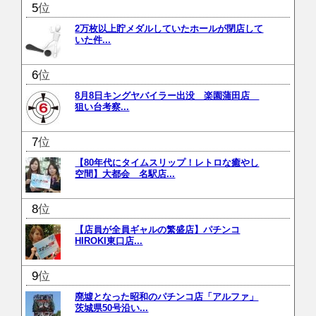
位
2万枚以上貯メダルしていたホールが閉店して
いた件...
位
8月8日キングヤバイラー出没 楽園蒲田店
狙い台考察...
位
【80年代にタイムスリップ！レトロな癒やし
空間】大都会 名駅店...
位
【店員が全員ギャルの繁盛店】パチンコ
HIROKI東口店...
位
廃墟となった昭和のパチンコ店「アルファ」
茨城県50号沿い...