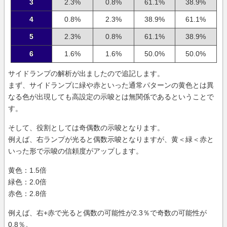
3
2.3%
0.8%
61.1%
38.9%
4
0.8%
2.3%
38.9%
61.1%
5
2.3%
0.8%
61.1%
38.9%
6
1.6%
1.6%
50.0%
50.0%
サイドランプの解析が出ましたので追記します。
まず、サイドランプに緑や赤といった通常パターンの黄色とは異
なる色が出現しても高設定の示唆とは無関係であるということで
す。
そして、役割としては奇偶数の示唆となります。
例えば、右ランプが光ると偶数示唆となりますが、黄＜緑＜赤と
いった形で示唆の信頼度がアップします。
黄色：1.5倍
緑色：2.0倍
赤色：2.8倍
例えば、右+赤で光ると偶数の可能性が2.3％で奇数の可能性が
0.8％。