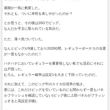
展開が一気に豹変した。
それとも、ついに本性を表しやがったのか？
とか思うと、その後は20Gでビッグ。
なんだか手玉に取られている気分だ。
ただ、薄々気づいていた。
なんとビッグが9連しており2029G間、レギュラーボーナスの当選
が一度もなかったのだ！
ハナハナにおいてレギュラーを重要視しない私でも流石にそれに
は戸惑った。
むろん、レギュラー確率は設定1を大きく下回っていたのだ。
それに加えて、このビッグ中のスイカ出現率の低さ。
更には、これだけビッグを引いているのにも関わらず一度もパネ
ルフラッシュを確認していない(ビッグ後に上部パネルがフラッシ
ュすると高設定示唆)。