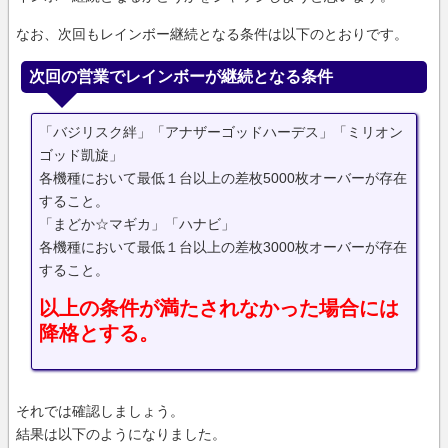
なお、次回もレインボー継続となる条件は以下のとおりです。
次回の営業でレインボーが継続となる条件
「バジリスク絆」「アナザーゴッドハーデス」「ミリオン
ゴッド凱旋」
各機種において最低１台以上の差枚5000枚オーバーが存在
すること。
「まどか☆マギカ」「ハナビ」
各機種において最低１台以上の差枚3000枚オーバーが存在
すること。
以上の条件が満たされなかった場合には
降格とする。
それでは確認しましょう。
結果は以下のようになりました。