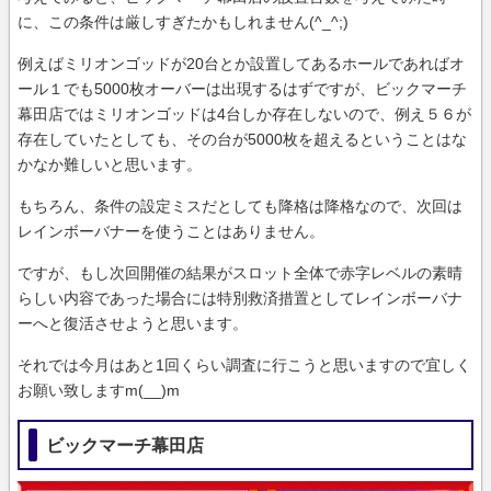
に、この条件は厳しすぎたかもしれません(^_^;)
例えばミリオンゴッドが20台とか設置してあるホールであればオ
ール１でも5000枚オーバーは出現するはずですが、ビックマーチ
幕田店ではミリオンゴッドは4台しか存在しないので、例え５６が
存在していたとしても、その台が5000枚を超えるということはな
かなか難しいと思います。
もちろん、条件の設定ミスだとしても降格は降格なので、次回は
レインボーバナーを使うことはありません。
ですが、もし次回開催の結果がスロット全体で赤字レベルの素晴
らしい内容であった場合には特別救済措置としてレインボーバナ
ーへと復活させようと思います。
それでは今月はあと1回くらい調査に行こうと思いますので宜しく
お願い致しますm(__)m
ビックマーチ幕田店