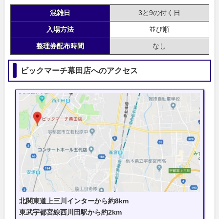
混雑日
3と9の付く日
入場方法
並び順
整理券配布時間
なし
ビックマーチ幕田店へのアクセス
北関東道上三川インターから約8km
東武宇都宮線西川田駅から約2km