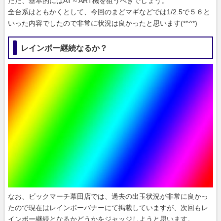
ただ、基本的にはAT～ART機を狙うべきでしょう。
全台系はともかくとして、今回のまどマギなどでは1/2.5で５６と
いった内容でしたので非常に状況は良かったと思います(*^^*)
レインボー継続なるか？
なお、ビックマーチ幕田店では、過去の出玉状況が非常に良かっ
たので現在はレインボーバナーにて掲載していますが、次回もレ
インボー継続となるかどうかをジャッジしようと思います。