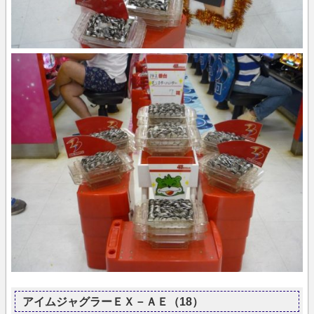
アイムジャグラーＥＸ－ＡＥ（18）