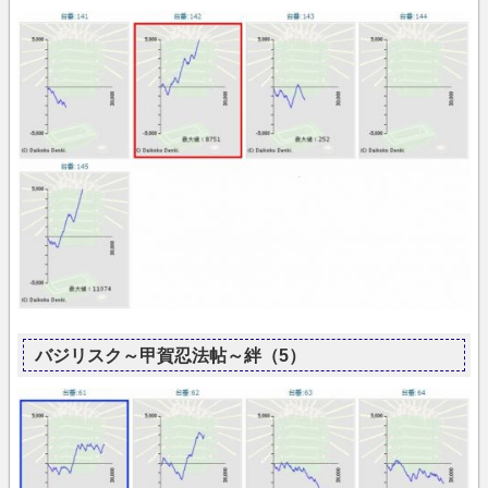
バジリスク～甲賀忍法帖～絆（5）