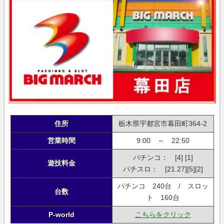
住所
栃木県宇都宮市幕田町364-2
営業時間
9:00 ～ 22:50
パチンコ： [4] [1]
遊技料金
パチスロ： [21.27][5][2]
パチンコ 240台 / スロッ
台数
ト 160台
P-world
こちらをクリック