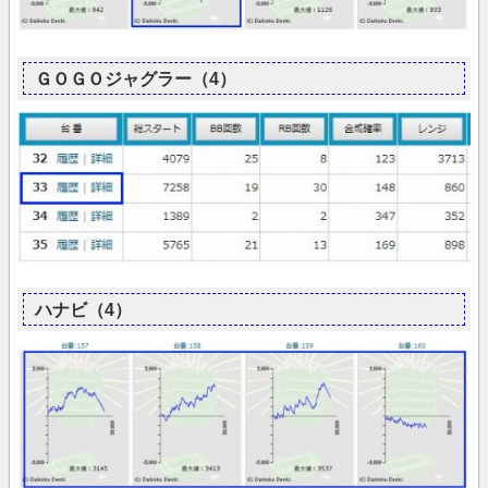
ＧＯＧＯジャグラー（4）
ハナビ（4）