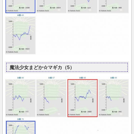
魔法少女まどか☆マギカ（5）