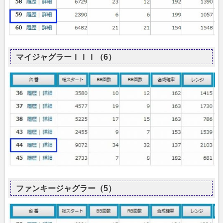
マイジャグラーＩＩＩ（6）
ファンキージャグラー（5）