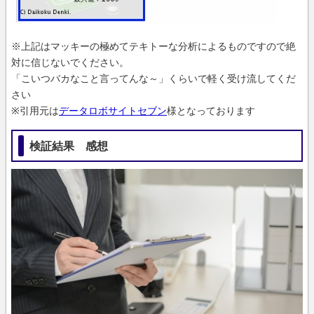
※上記はマッキーの極めてテキトーな分析によるものですので絶
対に信じないでください。
「こいつバカなこと言ってんな～」くらいで軽く受け流してくだ
さい
※引用元は
データロボサイトセブン
様となっております
検証結果 感想