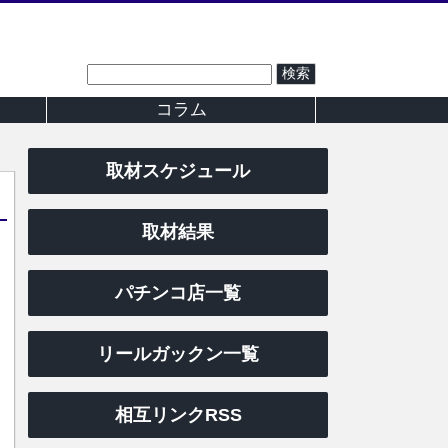
検索:
コラム
取材スケジュール
）
取材結果
パチンコ店一覧
リールガックン一覧
相互リンクRSS