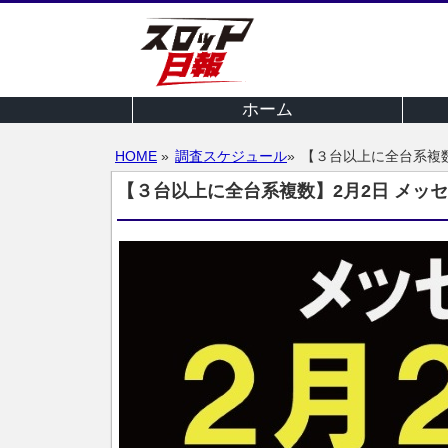
ホーム
HOME
»
調査スケジュール
»
【３台以上に全台系複数
【３台以上に全台系複数】2月2日 メッ