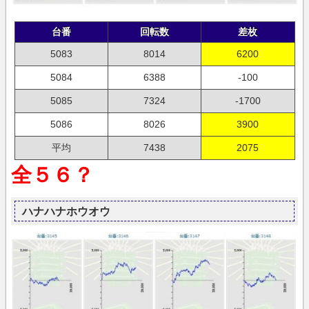
台番
回転数
差枚
5083
8014
6200
5084
6388
-100
5085
7324
-1700
5086
8026
3900
平均
7438
2075
全５６？
ハナハナホウオウ