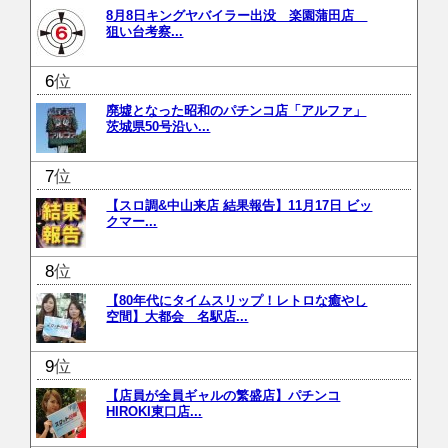
8月8日キングヤバイラー出没 楽園蒲田店
狙い台考察...
位
廃墟となった昭和のパチンコ店「アルファ」
茨城県50号沿い...
位
【スロ調&中山来店 結果報告】11月17日 ビッ
クマー...
位
【80年代にタイムスリップ！レトロな癒やし
空間】大都会 名駅店...
位
【店員が全員ギャルの繁盛店】パチンコ
HIROKI東口店...