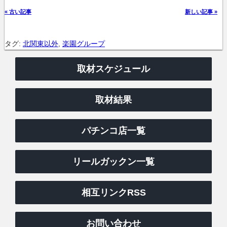
« 古い記事
新しい記事 »
タグ:
北関東以外
,
楽園グループ
取材スケジュール
取材結果
パチンコ店一覧
リールガックン一覧
相互リンクRSS
お問い合わせ