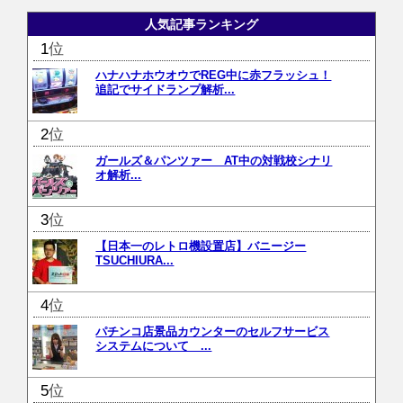
人気記事ランキング
位
ハナハナホウオウでREG中に赤フラッシュ！
追記でサイドランプ解析...
位
ガールズ＆パンツァー AT中の対戦校シナリ
オ解析...
位
【日本一のレトロ機設置店】バニージー
TSUCHIURA...
位
パチンコ店景品カウンターのセルフサービス
システムについて ...
位