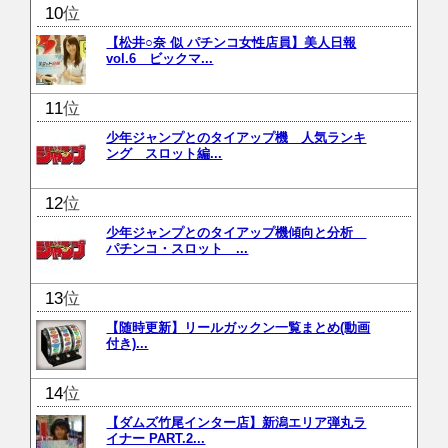
位
【松井○奈 似 パチンコ女性店員】美人日報
vol.6 ビックマ...
位
少年ジャンプとのタイアップ機 人気ランキ
ング スロット編...
位
少年ジャンプとのタイアップ機傾向と分析
パチンコ・スロット ...
位
【随時更新】リールガックン一覧まとめ(動画
付き)...
位
【ダムズ竹尾インター店】新潟エリア弾丸ラ
イナー PART.2...