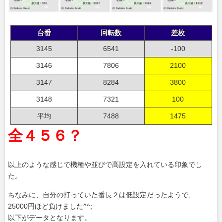
台番
回転数
差枚
3145
6541
-100
3146
7806
2100
3147
8284
3800
3148
7321
100
平均
7488
1475
全４５６？
以上のような感じで機種や並びで高設定を入れている印象でし
た。
ちなみに、自分の打っていた番長２は低設定だったようで、
25000円ほど負けました^^;
以下がデータとなります。