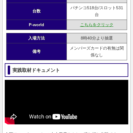
パチンコ518台/スロット531
台数
台
P-world
こちらをクリック
入場方法
8時40分より抽選
メンバーズカードの有無は関
備考
係なし
実践取材ドキュメント