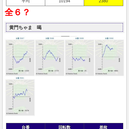
平均
10194
2380
全６？
黄門ちゃま 喝
台番
回転数
差枚