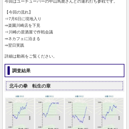
今回はユーチューバーの中山馬鹿さんとの連れ打ち参戦です。
【今回の流れ】
⇒7月6日に現地入り
⇒楽園川崎店を下見
⇒川崎の居酒屋で作戦会議
⇒ネカフェに泊まる
⇒翌日実践
詳細は動画をご覧ください。
調査結果
北斗の拳 転生の章