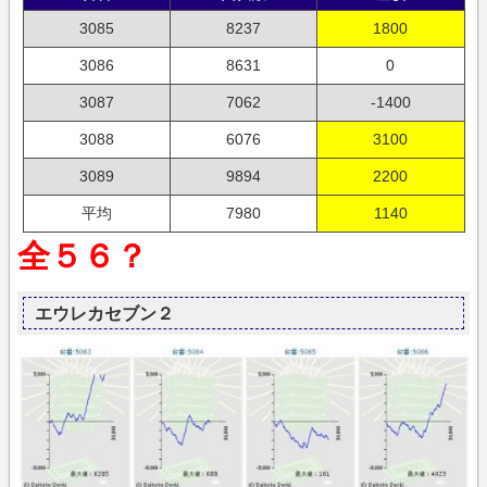
3085
8237
1800
3086
8631
0
3087
7062
-1400
3088
6076
3100
3089
9894
2200
平均
7980
1140
全５６？
エウレカセブン２