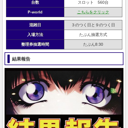
台数
スロット 560台
P-world
こちらをクリック
混雑日
３のつく日と９のつく日
入場方法
たぶん抽選方式
整理券抽選時間
たぶん8:30
結果報告