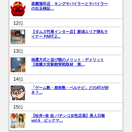
楽園蒲田店 キングヤバイラーとヤバイラー
の出玉検証...
位
【ダムズ竹尾インター店】新潟エリア弾丸ラ
イナー PART.2...
位
抽選方式と並び順のメリット・デメリット
【楽園大宮新館実戦取材 第...
位
「ゲーム数・差枚数・ベルナビ」どのATが好
き？...
位
【松井○奈 似 パチンコ女性店員】美人日報
vol.6 ビックマ...