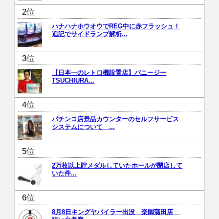
位
ハナハナホウオウでREG中に赤フラッシュ！
追記でサイドランプ解析...
位
【日本一のレトロ機設置店】バニージー
TSUCHIURA...
位
パチンコ店景品カウンターのセルフサービス
システムについて ...
位
2万枚以上貯メダルしていたホールが閉店して
いた件...
位
8月8日キングヤバイラー出没 楽園蒲田店