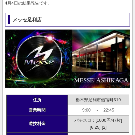
4月4日の結果報告です。
メッセ足利店
住所
栃木県足利市借宿町619
営業時間
9:00 ～ 22:45
パチスロ：[1000円/47枚]
遊技料金
[6.25] [2]