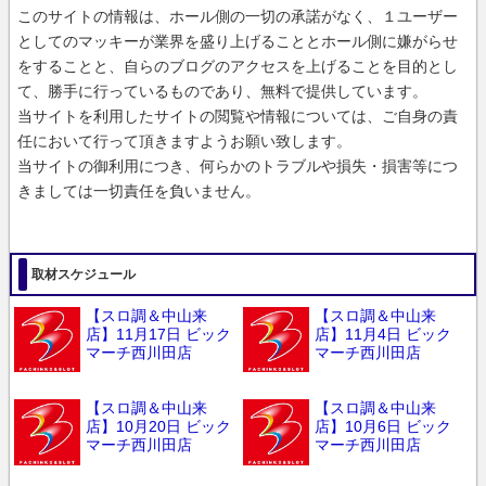
このサイトの情報は、ホール側の一切の承諾がなく、１ユーザー
としてのマッキーが業界を盛り上げることとホール側に嫌がらせ
をすることと、自らのブログのアクセスを上げることを目的とし
て、勝手に行っているものであり、無料で提供しています。
当サイトを利用したサイトの閲覧や情報については、ご自身の責
任において行って頂きますようお願い致します。
当サイトの御利用につき、何らかのトラブルや損失・損害等につ
きましては一切責任を負いません。
取材スケジュール
【スロ調＆中山来
【スロ調＆中山来
店】11月17日 ビック
店】11月4日 ビック
マーチ西川田店
マーチ西川田店
【スロ調＆中山来
【スロ調＆中山来
店】10月20日 ビック
店】10月6日 ビック
マーチ西川田店
マーチ西川田店