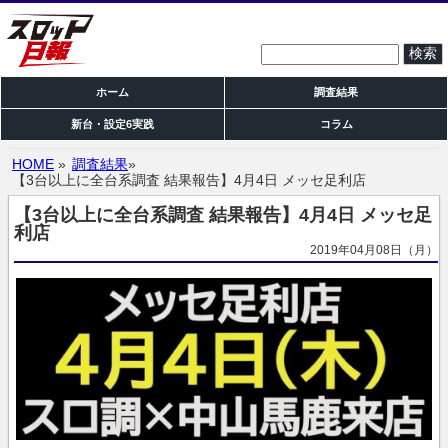
検索:
ホーム
調査結果
新台・設定6実践
コラム
HOME
»
調査結果
»
【3台以上に全台系調査 結果報告】4月4日 メッセ足利店
【3台以上に全台系調査 結果報告】4月4日 メッセ足
利店
2019年04月08日（月）