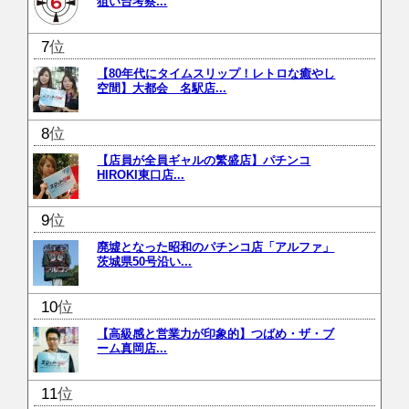
狙い台考察...
位
【80年代にタイムスリップ！レトロな癒やし
空間】大都会 名駅店...
位
【店員が全員ギャルの繁盛店】パチンコ
HIROKI東口店...
位
廃墟となった昭和のパチンコ店「アルファ」
茨城県50号沿い...
位
【高級感と営業力が印象的】つばめ・ザ・ブ
ーム真岡店...
位