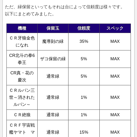
ただ、緑保留といってもそれは台によって信頼度は様々です。
以下にまとめてみました。
機種
保留玉
信頼度
スペック
ＣＲ牙狼金色
魔導刻の緑
35%
MAX
になれ
CR北斗の拳6
ザコ保留の緑
5%
MAX
拳王
CR真・花の
通常緑
5%
MAX
慶次
ＣＲルパン三
世～消された
通常緑
1%
MAX
ルパン～
ＣＲ絶狼
通常緑
1%
MAX
ＣＲＦ宇宙戦
艦ヤマト マ
通常緑
15%
MAX