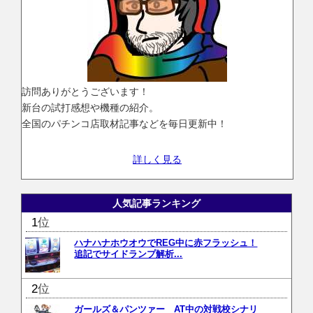
訪問ありがとうございます！
新台の試打感想や機種の紹介。
全国のパチンコ店取材記事などを毎日更新中！
詳しく見る
人気記事ランキング
位
ハナハナホウオウでREG中に赤フラッシュ！
追記でサイドランプ解析...
位
ガールズ＆パンツァー AT中の対戦校シナリ