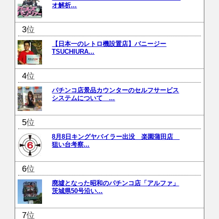
オ解析...
位
【日本一のレトロ機設置店】バニージー
TSUCHIURA...
位
パチンコ店景品カウンターのセルフサービス
システムについて ...
位
8月8日キングヤバイラー出没 楽園蒲田店
狙い台考察...
位
廃墟となった昭和のパチンコ店「アルファ」
茨城県50号沿い...
位