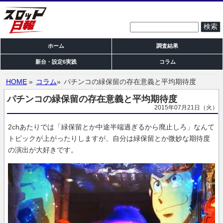
検索:
ホーム
調査結果
新台・設定6実践
コラム
HOME
»
コラム
»
パチンコの緑保留の存在意義と平均期待度
パチンコの緑保留の存在意義と平均期待度
2015年07月21日（火）
2chあたりでは「緑保留とか中途半端過ぎるから廃止しろ」なんて
トピックが上がったりしますが、自分は緑保留とか微妙な期待度
の演出が大好きです。