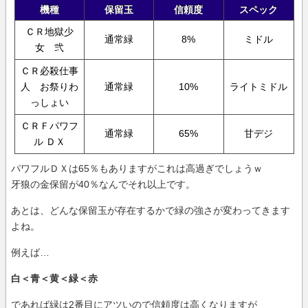
機種
保留玉
信頼度
スペック
ＣＲ地獄少
通常緑
8%
ミドル
女 弐
ＣＲ必殺仕事
人 お祭りわ
通常緑
10%
ライトミドル
っしょい
ＣＲＦパワフ
通常緑
65%
甘デジ
ル ＤＸ
パワフルＤＸは65％もありますがこれは高過ぎでしょうｗ
牙狼の金保留が40％なんでそれ以上です。
あとは、どんな保留玉が存在するかで緑の強さが変わってきます
よね。
例えば…
白＜青＜黄＜緑＜赤
であれば緑は2番目にアツいので信頼度は高くなりますが