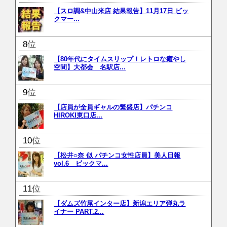
【スロ調&中山来店 結果報告】11月17日 ビッ
クマー...
位
【80年代にタイムスリップ！レトロな癒やし
空間】大都会 名駅店...
位
【店員が全員ギャルの繁盛店】パチンコ
HIROKI東口店...
位
【松井○奈 似 パチンコ女性店員】美人日報
vol.6 ビックマ...
位
【ダムズ竹尾インター店】新潟エリア弾丸ラ
イナー PART.2...