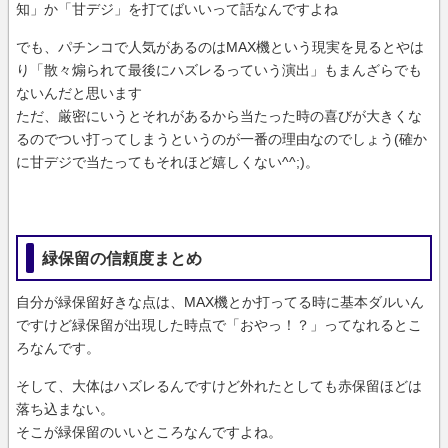
知」か「甘デジ」を打てばいいって話なんですよね
でも、パチンコで人気があるのはMAX機という現実を見るとやは
り「散々煽られて最後にハズレるっていう演出」もまんざらでも
ないんだと思います
ただ、厳密にいうとそれがあるから当たった時の喜びが大きくな
るのでつい打ってしまうというのが一番の理由なのでしょう(確か
に甘デジで当たってもそれほど嬉しくない^^;)。
緑保留の信頼度まとめ
自分が緑保留好きな点は、MAX機とか打ってる時に基本ダルいん
ですけど緑保留が出現した時点で「おやっ！？」ってなれるとこ
ろなんです。
そして、大体はハズレるんですけど外れたとしても赤保留ほどは
落ち込まない。
そこが緑保留のいいところなんですよね。