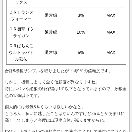
ックス
ＣＲトランス
通常緑
3%
MAX
フォーマー
ＣＲ衝撃ゴウ
通常緑
10%
MAX
ライガン
ＣＲぱちんこ
ウルトラバト
通常緑
5%
MAX
ル烈伝
合計9機種サンプルを取りましたが平均9％の信頼度です。
しかし、機種によって全く信頼度が異なりますね。
特にルパンや絶狼の緑保留は1％以下となっていますので、牙狼金
色の1/35以下です。
個人的には最低5％くらいは欲しいかなと。
もちろん、多いに越したことはないんですけど35％とかあまりに
高くしてしまうと今度は出現率自体が減りますからね。
やはり、5％くらいの信頼度にして適度に出現して適度にアツくな