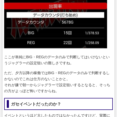
ここが単純にBIG・REGのデータのみで判断してはいけないとい
うジャグラーの設定狙いの難しさですね。
ただ、夕方以降の稼働ではBIG・REGのデータのみで判断するし
かないのでこれは仕方のないことかと。
それが嫌で朝一からジャグラーで設定狙いするとなると、そっち
の方がよっぽど怖いですからね。
ガセイベントだったのか？
イベントというほど大したものではなかったんですけど、実際に