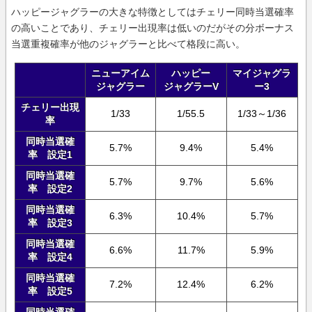
ハッピージャグラーの大きな特徴としてはチェリー同時当選確率
の高いことであり、チェリー出現率は低いのだがその分ボーナス
当選重複確率が他のジャグラーと比べて格段に高い。
ニューアイム
ハッピー
マイジャグラ
ジャグラー
ジャグラーV
ー3
チェリー出現
1/33
1/55.5
1/33～1/36
率
同時当選確
5.7%
9.4%
5.4%
率 設定1
同時当選確
5.7%
9.7%
5.6%
率 設定2
同時当選確
6.3%
10.4%
5.7%
率 設定3
同時当選確
6.6%
11.7%
5.9%
率 設定4
同時当選確
7.2%
12.4%
6.2%
率 設定5
同時当選確