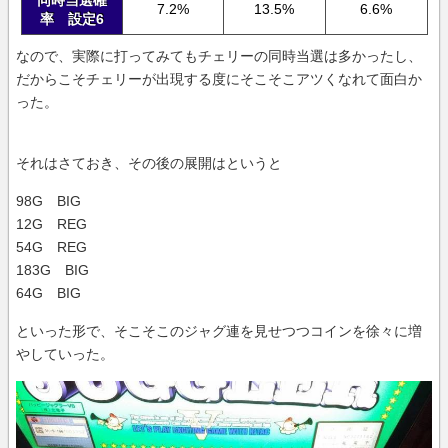
7.2%
13.5%
6.6%
率 設定6
なので、実際に打ってみてもチェリーの同時当選は多かったし、
だからこそチェリーが出現する度にそこそこアツくなれて面白か
った。
それはさておき、その後の展開はというと
98G BIG
12G REG
54G REG
183G BIG
64G BIG
といった形で、そこそこのジャグ連を見せつつコインを徐々に増
やしていった。