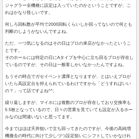
ジャグラー全機種に設定は入っていたのかということですが、こ
れはかなり怪しいです。
何しろ回転数が平均で2000回転くらいしか回ってないので何とも
判断のしようがないんですよね。
ただ、一つ気になるのはその日はプロの来店がなかったというこ
とです。
そのホールには特定の日にAタイプを中心に立ち回るプロが存在し
ているのですが、その日は一般客しかいなかったんですよね。
もうその時点でガセイベント濃厚となりますが、とはいえプロが
いたら高設定台を抑えられているわけですから「どうすればいい
の？」って話ですよね^^;
繰り返しますが、マイホには複数のプロが存在しており交換率も
5.5枚となっているので、日々の営業を見ていても設定が入るホー
ルなのは間違いないと思ってます。
今まではほぼ天井狙いで立ち回ってきたのですが、今後の高純増
機撤去の時代に向けて少しづつ設定狙いにシフトしていかなけれ