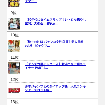
クマー...
位
【80年代にタイムスリップ！レトロな癒やし
空間】大都会 名駅店...
位
【松井○奈 似 パチンコ女性店員】美人日報
vol.6 ビックマ...
位
【ダムズ竹尾インター店】新潟エリア弾丸ラ
イナー PART.2...
位
少年ジャンプとのタイアップ機 人気ランキ
ング スロット編...
位