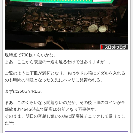
現時点で700枚くらいかな。
まあ、ここから衰退の一途を辿るわけではありますが…。
ご覧のように下皿が満杯となり、もはやドル箱にメダルを入れる
のも時間の問題となった矢先にハマリに見舞われる。
まずは260GでREG。
まあ、このくらいなら問題ないのだが、その後下皿のコインが全
部飲まれ454G時点で閉店10分前となり万事休す。
そのまま、明日の宵越し狙いの為に閉店後チェックして帰りまし
た^^;