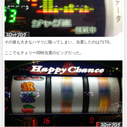
その後も大きなハマリに陥ってしまい、当選したのは717G。
ここでもチェリー同時当選のビッグだった。