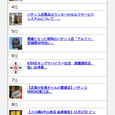
位
パチンコ店景品カウンターのセルフサービス
システムについて ...
位
廃墟となった昭和のパチンコ店「アルファ」
茨城県50号沿い...
位
8月8日キングヤバイラー出没 楽園蒲田店
狙い台考察...
位
【店員が全員ギャルの繁盛店】パチンコ
HIROKI東口店...
位
【スロ調&中山来店 結果報告】11月17日 ビッ