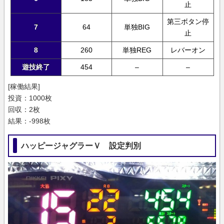
止
第三ボタン停
7
64
単独BIG
止
8
260
単独REG
レバーオン
遊技終了
454
–
–
[稼働結果]
投資：1000枚
回収：2枚
結果：-998枚
ハッピージャグラーＶ 設定判別