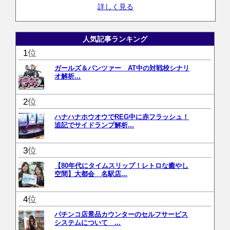
詳しく見る
人気記事ランキング
位
ガールズ＆パンツァー AT中の対戦校シナリ
オ解析...
位
ハナハナホウオウでREG中に赤フラッシュ！
追記でサイドランプ解析...
位
【80年代にタイムスリップ！レトロな癒やし
空間】大都会 名駅店...
位
パチンコ店景品カウンターのセルフサービス
システムについて ...