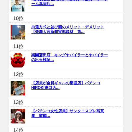
ーム真岡店...
位
抽選方式と並び順のメリット・デメリット
【楽園大宮新館実戦取材 第...
位
楽園蒲田店 キングヤバイラーとヤバイラー
の出玉検証...
位
【店員が全員ギャルの繁盛店】パチンコ
HIROKI東口店...
位
【パチンコ女性店員】サンタコスプレ写真
集 前編...
位