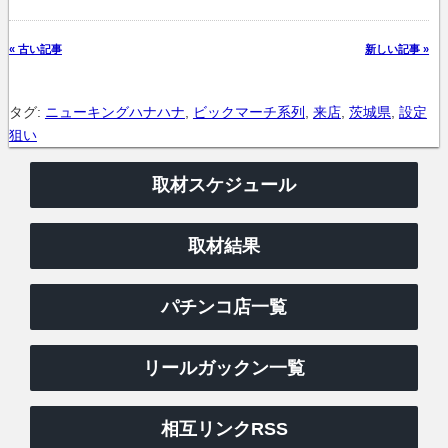
« 古い記事
新しい記事 »
タグ:
ニューキングハナハナ
,
ビックマーチ系列
,
来店
,
茨城県
,
設定
狙い
取材スケジュール
取材結果
パチンコ店一覧
リールガックン一覧
相互リンクRSS