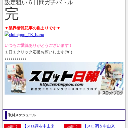
設定狙い６日間ガチバトル
完
▼業界情報記事の集まりです▼
いつもご愛読ありがとうございます！
１日１クリック応援お願いします(‘∀`)
↓↓↓↓↓↓↓↓↓↓↓
取材スケジュール
【スロ調＆中山来
【スロ調＆中山来