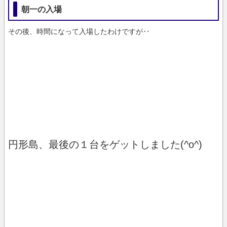
朝一の入場
その後、時間になって入場したわけですが‥
円形島、最後の１台をゲットしました(^o^)