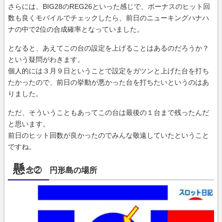
さらには、BIG28のREG26といった感じで、ボーナスのヒット回
数も良くモバイルでチェックしたら、前日のニューキングハナハ
ナの中で2位の合成確率となっていました。
となると、あえてこの台の設定を上げることはあるのだろうか？
という疑問がわきます。
個人的には３月９日ということで設定をガツンと上げた台を打ち
たかったので、前日の挙動が悪かった台を打ちたいというのはあ
りました。
ただ、そういうこともあってこの台は最後の１台まで残ったんだ
と思います。
前日のヒット回数が良かったのでみんな敬遠していたということ
ですね。
懸
念② 円形島の場所