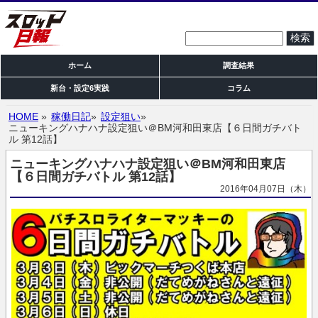
検索:
ホーム
調査結果
新台・設定6実践
コラム
HOME
»
稼働日記
»
設定狙い
»
ニューキングハナハナ設定狙い＠BM河和田東店【６日間ガチバト
ル 第12話】
ニューキングハナハナ設定狙い＠BM河和田東店
【６日間ガチバトル 第12話】
2016年04月07日（木）